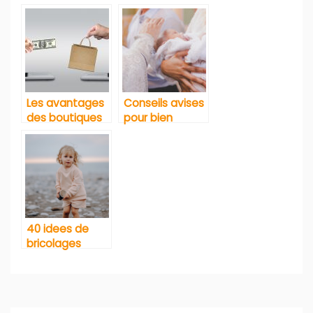
Les avantages
Conseils avises
des boutiques
pour bien
de chaussures
choisir un
en ligne pour
cadeau de
enfants
bapteme
40 idees de
bricolages
d’hiver pour
amuser les
petits
Navigation