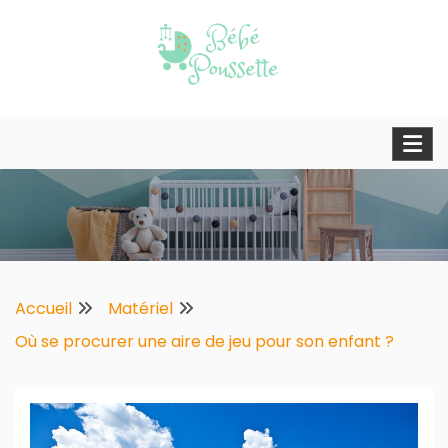
Skip
to
content
Blog d'une maman moderne
Bebe poussette
Accueil
Matériel
Où se procurer une aire de jeu pour son enfant ?