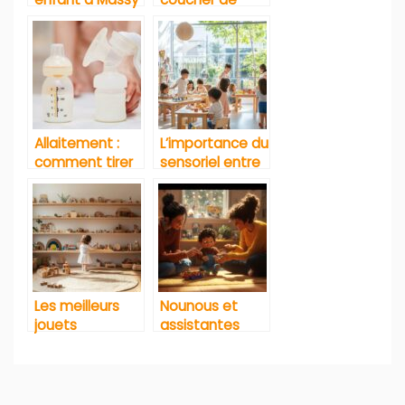
: Comment
votre enfant
obtenir une
avec les
place ?
histoires pour
dormir
Allaitement :
L’importance du
comment tirer
sensoriel entre
et bien
3 et 6 ans
conserver le lait
maternel
Les meilleurs
Nounous et
jouets
assistantes
Montessori
maternelles :
selon l’âge
quelles sont les
différences en
Navigation
matière