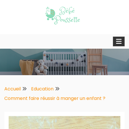
Skip
to
content
Blog d'une maman moderne
Bebe poussette
Accueil
Education
Comment faire réussir à manger un enfant ?