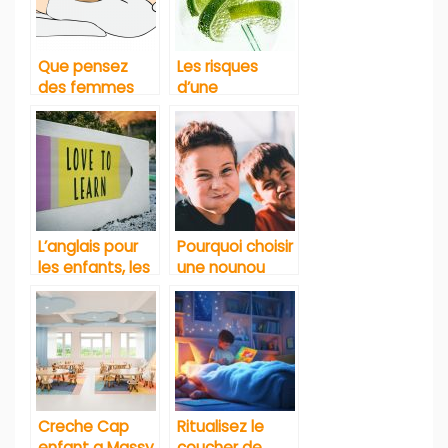
Que pensez
Les risques
des femmes
d’une
qui allaitent
consommation
leurs enfants
régulière de
jusqu’à un
boissons
certain age?
gazeuses chez
l’enfant
L’anglais pour
Pourquoi choisir
les enfants, les
une nounou
parents
pour s’occuper
peuvent s’y
de vos enfants
mettre
?
Creche Cap
Ritualisez le
enfant a Massy
coucher de