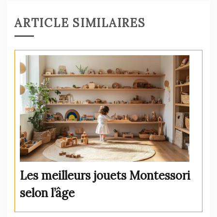
d’activités
de
éducatives ?
ARTICLE SIMILAIRES
l’article
Les meilleurs jouets Montessori
selon l’âge